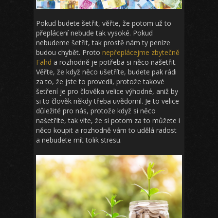
Pokud budete šetřit, věřte, že potom už to
přeplácení nebude tak vysoké. Pokud
nebudeme šetřit, tak prostě nám ty peníze
budou chybět. Proto
nepřeplácejme zbytečně
Fahd
a rozhodně je potřeba si něco našetřit.
Věřte, že když něco ušetříte, budete pak rádi
za to, že jste to provedli, protože takové
šetření je pro člověka velice výhodné, aniž by
si to člověk někdy třeba uvědomil. Je to velice
důležité pro nás, protože když si něco
našetříte, tak víte, že si potom za to můžete i
něco koupit a rozhodně vám to udělá radost
a nebudete mít tolik stresu.