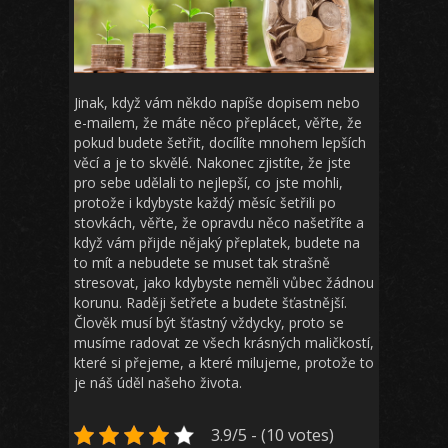
Jinak, když vám někdo napíše dopisem nebo
e-mailem, že máte něco přeplácet, věřte, že
pokud budete šetřit, docílíte mnohem lepších
věcí a je to skvělé. Nakonec zjistíte, že jste
pro sebe udělali to nejlepší, co jste mohli,
protože i kdybyste každý měsíc šetřili po
stovkách, věřte, že opravdu něco našetříte a
když vám přijde nějaký přeplatek, budete na
to mít a nebudete se muset tak strašně
stresovat, jako kdybyste neměli vůbec žádnou
korunu. Raději šetřete a budete šťastnější.
Člověk musí být šťastný vždycky, proto se
musíme radovat ze všech krásných maličkostí,
které si přejeme, a které milujeme, protože to
je náš úděl našeho života.
3.9/5 - (10 votes)