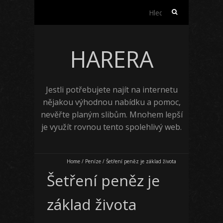
Vyhledávání
HARERA
Jestli potřebujete najít na internetu
nějakou výhodnou nabídku a pomoc,
nevěřte planým slibům. Mnohem lepší
je využít rovnou tento spolehlivý web.
Home
/
Peníze
/
Šetření peněz je základ života
Šetření peněz je
základ života