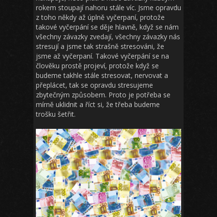
rokem stoupají nahoru stále víc. Jsme opravdu
z toho někdy až úplně vyčerpaní, protože
takové vyčerpání se děje hlavně, když se nám
všechny závazky zvedají, všechny závazky nás
stresují a jsme tak strašně stresováni, že
jsme až vyčerpaní. Takové vyčerpání se na
člověku prostě projeví, protože když se
budeme takhle stále stresovat, nervovat a
přeplácet, tak se opravdu stresujeme
zbytečným způsobem. Proto je potřeba se
mírně uklidnit a říct si, že třeba budeme
trošku šetřit.