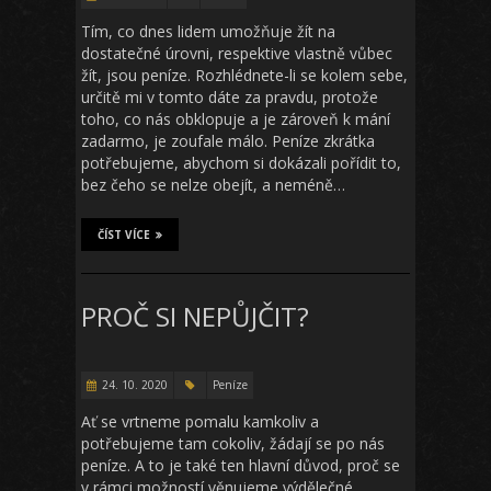
Tím, co dnes lidem umožňuje žít na
dostatečné úrovni, respektive vlastně vůbec
žít, jsou peníze. Rozhlédnete-li se kolem sebe,
určitě mi v tomto dáte za pravdu, protože
toho, co nás obklopuje a je zároveň k mání
zadarmo, je zoufale málo. Peníze zkrátka
potřebujeme, abychom si dokázali pořídit to,
bez čeho se nelze obejít, a neméně…
ČÍST VÍCE
PROČ SI NEPŮJČIT?
24. 10. 2020
Peníze
Ať se vrtneme pomalu kamkoliv a
potřebujeme tam cokoliv, žádají se po nás
peníze. A to je také ten hlavní důvod, proč se
v rámci možností věnujeme výdělečné