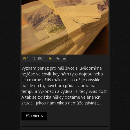
14. 12. 2024
Peníze
Význam peněz pro náš život si uvědomíme
nejlépe ve chvíli, kdy nám tyto dojdou nebo
jich máme příliš málo. Ale to už je obvykle
pozdě na to, abychom přidali v práci na
tempu a výkonech a vydělali si tedy včas dost.
A tak se zkrátka někdy ocitáme ve finanční
situaci, jakou nám nikdo nemůže závidět….
ČÍST VÍCE