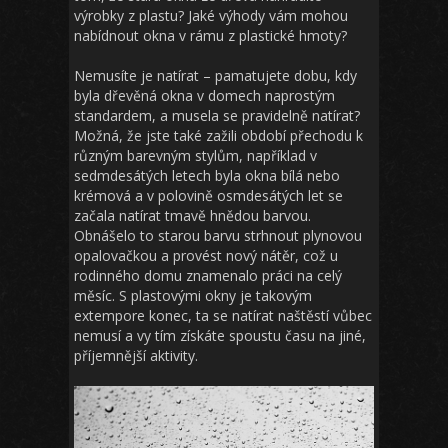
výrobky z plastu? Jaké výhody vám mohou
nabídnout okna v rámu z plastické hmoty?
Nemusíte je natírat
– pamatujete dobu, kdy
byla dřevěná okna v domech naprostým
standardem, a musela se pravidelně natírat?
Možná, že jste také zažili období přechodu k
různým barevným stylům, například v
sedmdesátých letech byla okna bílá nebo
krémová a v polovině osmdesátých let se
začala natírat tmavě hnědou barvou.
Obnášelo to starou barvu strhnout plynovou
opalovačkou a provést nový nátěr, což u
rodinného domu znamenalo práci na celý
měsíc. S plastovými okny je takovým
extempore konec, ta se natírat naštěstí vůbec
nemusí a vy tím získáte spoustu času na jiné,
příjemnější aktivity.