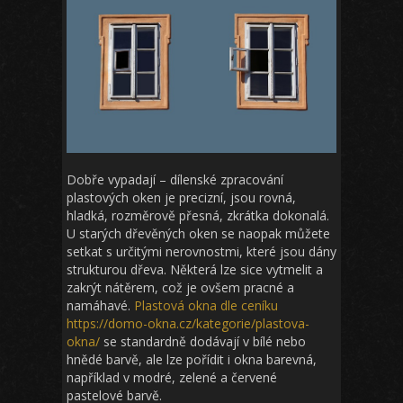
Dobře vypadají
– dílenské zpracování
plastových oken je precizní, jsou rovná,
hladká, rozměrově přesná, zkrátka dokonalá.
U starých dřevěných oken se naopak můžete
setkat s určitými nerovnostmi, které jsou dány
strukturou dřeva. Některá lze sice vytmelit a
zakrýt nátěrem, což je ovšem pracné a
namáhavé.
Plastová okna dle ceníku
https://domo-okna.cz/kategorie/plastova-
okna/
se standardně dodávají v bílé nebo
hnědé barvě, ale lze pořídit i okna barevná,
například v modré, zelené a červené
pastelové barvě.