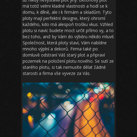
má totiž velmi kladné vlastnosti a hodí se k
domu, k dílně, ale i k firmám a skladům. Tyto
ploty mají perfektní designe, který ohromí
každého, kdo má alespoň trošku vkus. Vzhled
plotu si navíc budete moct určit přímo vy, a to
bez toho, aniž by Vám do výběru někdo mluvil.
Společnost, která ploty staví, Vám nabídne
mnoho výplní a dekorů. Firma také po
domluvě odstraní Váš starý plot a připraví
pozemek na položení plotu nového. Se sutí ze
starého plotu, si tak nemusíte dělat žádné
starosti a firma vše vyveze za Vás.