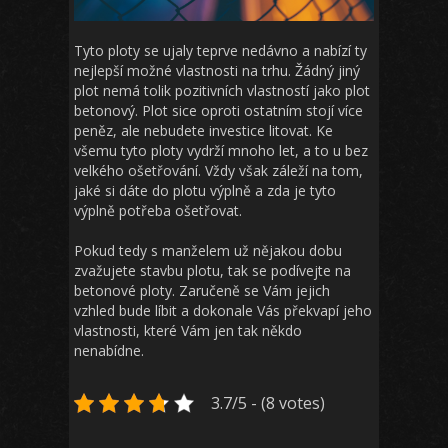
Tyto ploty se ujaly teprve nedávno a nabízí ty
nejlepší možné vlastnosti na trhu. Žádný jiný
plot nemá tolik pozitivních vlastností jako plot
betonový. Plot sice oproti ostatním stojí více
peněz, ale nebudete investice litovat. Ke
všemu tyto ploty vydrží mnoho let, a to u bez
velkého ošetřování. Vždy však záleží na tom,
jaké si dáte do plotu výplně a zda je tyto
výplně potřeba ošetřovat.
Pokud tedy s manželem už nějakou dobu
zvažujete stavbu plotu, tak se podívejte na
betonové ploty. Zaručeně se Vám jejich
vzhled bude líbit a dokonale Vás překvapí jeho
vlastnosti, které Vám jen tak někdo
nenabídne.
3.7/5 - (8 votes)