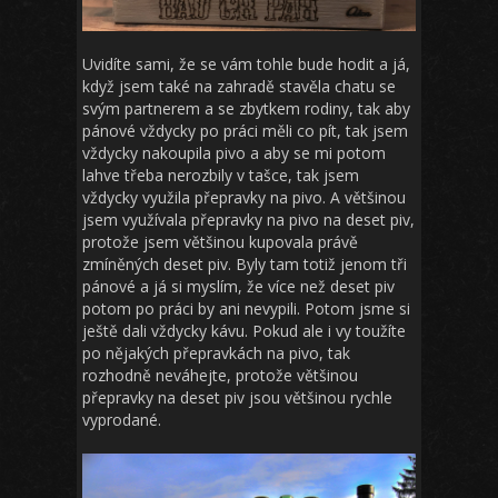
Uvidíte sami, že se vám tohle bude hodit a já,
když jsem také na zahradě stavěla chatu se
svým partnerem a se zbytkem rodiny, tak aby
pánové vždycky po práci měli co pít, tak jsem
vždycky nakoupila pivo a aby se mi potom
lahve třeba nerozbily v tašce, tak jsem
vždycky využila přepravky na pivo. A většinou
jsem využívala přepravky na pivo na deset piv,
protože jsem většinou kupovala právě
zmíněných deset piv. Byly tam totiž jenom tři
pánové a já si myslím, že více než deset piv
potom po práci by ani nevypili. Potom jsme si
ještě dali vždycky kávu. Pokud ale i vy toužíte
po nějakých přepravkách na pivo, tak
rozhodně neváhejte, protože většinou
přepravky na deset piv jsou většinou rychle
vyprodané.