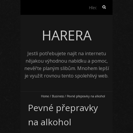
Vyhledávání
HARERA
Jestli potřebujete najít na internetu
nějakou výhodnou nabídku a pomoc,
nevěřte planým slibům. Mnohem lepší
je využít rovnou tento spolehlivý web.
Home
/
Business
/
Pevné přepravky na alkohol
Pevné přepravky
na alkohol