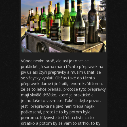
Vůbec nevím proč, ale asi je to velice
praktické. Já sama mám těchto přepravek na
piv už asi čtyři přepravky a musím uznat, že
se vždycky vyplatí. Občas také do těchto
přepravek dáme i jiné pití, jenom kvůli tomu,
že se to lehce přenáší, protože tyto přepravky
mají skvělé držátko, které je praktické a
jednoduše to vezmete. Také si dejte pozor,
jestli přepravka na pivo není třeba nějak
poškozená, protože to by potom byla
pohroma. Kdybyste to třeba chytli za to
držátko a potom by se vám to utrhlo, to by