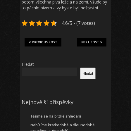
potom všechna piva ležela na zemi. Všude by
to páchlo pivem a vy byste byli nešťastní.
4.6/5 - (7 votes)
PREVIOUS POST
NEXT POST
Hledat
Hledat
Nejnovější příspěvky
Těšíme se na brzké shledání
Nabízíme krátkodobé a dlouhodobé
pronájmy automobilů