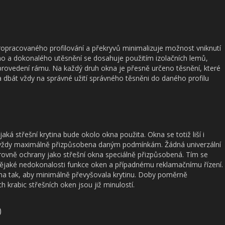
ropracovaného profilování a překryvů minimalizuje možnost vniknutí
ho a dokonalého utěsnění se dosahuje použitím izolačních lemů,
é provedení rámu. Na každý druh okna je přesně určeno těsnění, které
a dbát vždy na správné užití správného těsněni do daného profilu
jaká střešní krytina bude okolo okna použita. Okna se totiž liší i
ak vždy maximálně přizpůsobena daným podmínkám. Žádná univerzální
rovně ochrany jako
střešní okna
speciálně přizpůsobená. Tím se
jaké nedokonalosti funkce oken a případnému reklamačnímu řízení.
okna tak, aby minimálně převyšovala krytinu. Doby poměrně
h krabic střešních oken jsou již minulostí.
)