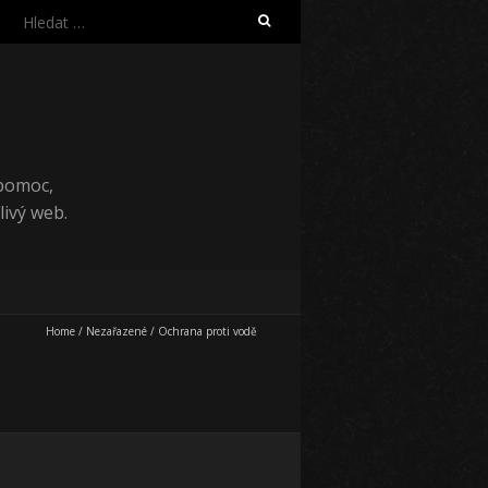
Vyhledávání
 pomoc,
ivý web.
Home
/
Nezařazené
/
Ochrana proti vodě