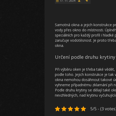
17. 11. 2024
Samotná okna a jejich konstrukce p
vody přes okno do místnosti. Úplné
speciálních pro každý profil i hladk
zaručuje vodotěsnost. Je proto třeb
okna.
Určení podle druhu krytiny
Při výběru oken je třeba také vědět, 
podle toho. Jejich konstrukce je t
okna nemohou dosáhnout takové ú
vyhneme případnému zklamání při ně
Podle druhu krytiny se dělají také 
nevzhledných, nad krytinu vyčuhujícíc
5/5 - (3 votes