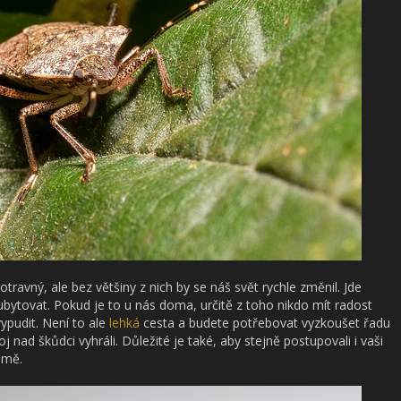
avný, ale bez většiny z nich by se náš svět rychle změnil. Jde
bytovat. Pokud je to u nás doma, určitě z toho nikdo mít radost
pudit. Není to ale
lehká
cesta a budete potřebovat vyzkoušet řadu
 nad škůdci vyhráli. Důležité je také, aby stejně postupovali i vaši
omě.