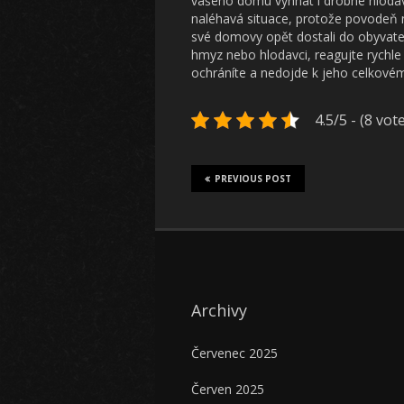
vašeho domu vyhnat i drobné hlodav
naléhavá situace, protože povodeň 
své domovy opět dostali do obyvate
hmyz nebo hlodavci, reagujte rychle 
ochráníte a nedojde k jeho celkov
4.5/5 - (8 vot
PREVIOUS POST
Archivy
Červenec 2025
Červen 2025