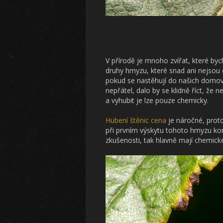
V přírodě je mnoho zvířat, které bych
druhy hmyzu, které snad ani nejsou d
pokud se nastěhují do našich domov
nepřátel, dalo by se klidně říct, že
a vyhubit je lze pouze chemicky.
Hubení štěnic cena
je náročné, proto
při prvním výskytu tohoto hmyzu kon
zkušenosti, tak hlavně mají chemick