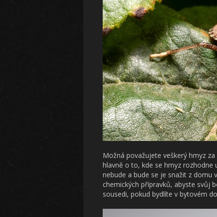
Možná považujete veškerý hmyz za otr
hlavně o to, kde se hmyz rozhodne u
nebude a bude se je snažit z domu vy
chemických přípravků, abyste svůj boj
sousedi, pokud bydlíte v bytovém d