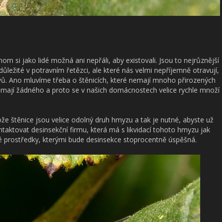
om si jako lidé možná ani nepřáli, aby existovali. Jsou to nejrůznější
ůležité v potravním řetězci, ale které nás velmi nepříjemně otravují,
ů. Ano mluvíme třeba o štěnicích, které nemají mnoho přirozených
 nemají žádného a proto se v našich domácnostech velice rychle množí
že štěnice jsou velice odolný druh hmyzu a tak je nutné, abyste už
taktovat desinsekční firmu, která má s likvidací tohoto hmyzu jak
é prostředky, kterými bude desinsekce stoprocentně úspěšná.