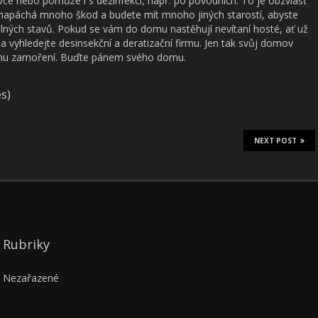
ce nebo pomůže i s dezinfekcí, např. po povodních. To je obzvlášť
napáchá mnoho škod a budete mít mnoho jiných starostí, abyste
lných stavů.
Pokud se vám do domu nastěhují nevítaní hosté, ať už
a vyhledejte desinsekční a deratizační firmu. Jen tak svůj domov
ému zamoření. Buďte pánem svého domu.
es)
NEXT POST
Rubriky
Nezařazené