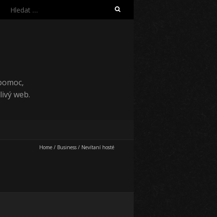
Vyhledávání
 pomoc,
ivý web.
Home
/
Business
/
Nevítaní hosté