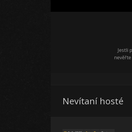
Jestli
nevěřte
Nevítaní hosté