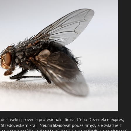
desinsekci provedla profesionální firma, třeba Dezinfekce expres,
 Středočeském kraji. Neumí likvidovat pouze hmyz, ale zvládne z