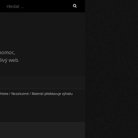
Vyhledávání
 pomoc,
ivý web.
Home
/
Nezařazené
/
Materiál představuje výhodu