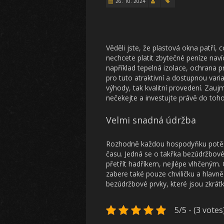
26. 10. 2024
Věděli jste, že
plastová okna
patří, 
nechcete platit zbytečné peníze naví
například tepelná izolace, ochrana 
pro tuto atraktivní a dostupnou var
výhody, tak kvalitní provedení. Zauj
nečekejte a investujte právě do tohot
Velmi snadná údržba
Rozhodně každou hospodyňku potěší
času. Jedná se o takřka bezúdržbové
přetřít hadříkem, nejlépe vlhčeným.
zabere také pouze chviličku a hlavně
bezúdržbové prvky, které jsou zkrát
5/5 - (3 votes