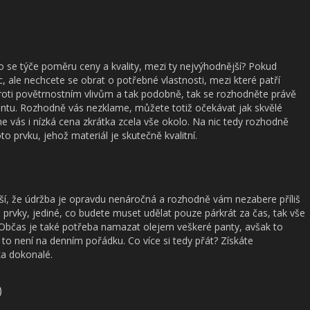
co se týče poměru ceny a kvality, mezi ty nejvýhodnější? Pokud
c, ale nechcete se obrat o potřebné vlastnosti, mezi které patří
proti povětrnostním vlivům a tak podobně, tak se rozhodněte právě
iantu. Rozhodně vás nezklame, můžete totiž očekávat jak skvělé
me vás i nízká cena zkrátka zcela vše okolo. Na nic tedy rozhodně
o prvku, jehož materiál je skutečně kvalitní.
, že údržba je opravdu nenáročná a rozhodně vám nezabere příliš
 prvky, jediné, co budete muset udělat pouze párkrát za čas, tak vše
 Občas je také potřeba namazat olejem veškeré panty, avšak to
 to není na denním pořádku. Co více si tedy přát? Získáte
ka dokonalé.
)