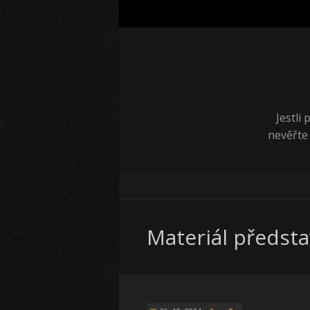
Jestli
nevěřte
Materiál předst