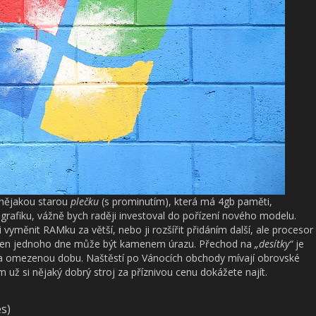
 nějakou starou
plečku
(s prominutím), která má 4gb paměti,
u grafiku, vážně bych raději investoval do pořízení nového modelu.
vyměnit RAMku za větší, nebo ji rozšířit přidáním další, ale procesor
 ten jednoho dne může být kamenem úrazu. Přechod na
„desítky“
je
na omezenou dobu. Naštěstí po Vánocích obchody mívají obrovské
m už si nějaký dobrý stroj za příznivou cenu dokážete najít.
es)