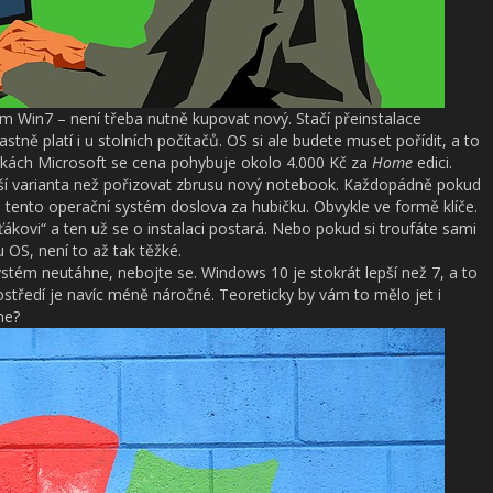
 Win7 – není třeba nutně kupovat nový. Stačí přeinstalace
tně platí i u stolních počítačů. OS si ale budete muset pořídit, a to
ánkách Microsoft se cena pohybuje okolo 4.000 Kč za
Home
edici.
jší varianta než pořizovat zbrusu nový notebook. Každopádně pokud
te tento operační systém doslova za hubičku. Obvykle ve formě klíče.
ákovi“ a ten už se o instalaci postará. Nebo pokud si troufáte sami
 OS, není to až tak těžké.
ystém neutáhne, nebojte se. Windows 10 je stokrát lepší než 7, a to
rostředí je navíc méně náročné. Teoreticky by vám to mělo jet i
ne?