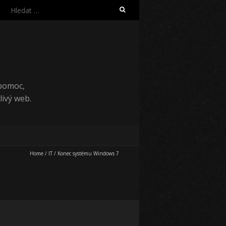
Vyhledávání
 pomoc,
ivý web.
Home
/
IT
/
Konec systému Windows 7