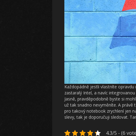
Každopádně jestli vlastníte opravdu
zastaralý Intel, a navíc integrovano
Jasně, pravděpodobně byste si mohli 
už tak snadno nevyměníte. A právě
pro takový notebook zrychlení jen 
slevy, tak je doporučuji sledovat. Ta
4.3/5 - (6 vot