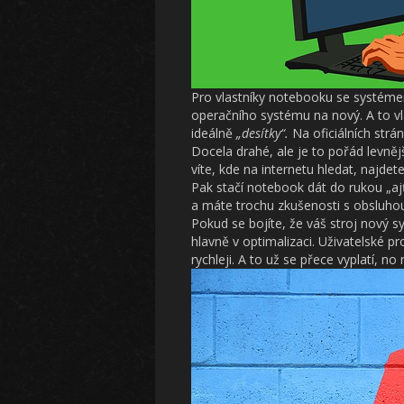
Pro vlastníky notebooku se systémem
operačního systému na nový. A to vlas
ideálně
„desítky“.
Na oficiálních str
Docela drahé, ale je to pořád levně
víte, kde na internetu hledat, najde
Pak stačí notebook dát do rukou „ajť
a máte trochu zkušenosti s obsluhou
Pokud se bojíte, že váš stroj nový s
hlavně v optimalizaci. Uživatelské p
rychleji. A to už se přece vyplatí, no 