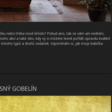
čku nebo třeba nové křeslo? Pokud ano, tak se vám ani nedivím,
ho akcí a také slev, kdy vy si můžete levně pořídit opravdu kvalitní
u mnoho typů a druhů sedaček. Vzpomínám si, jak moje babička
SNÝ GOBELÍN