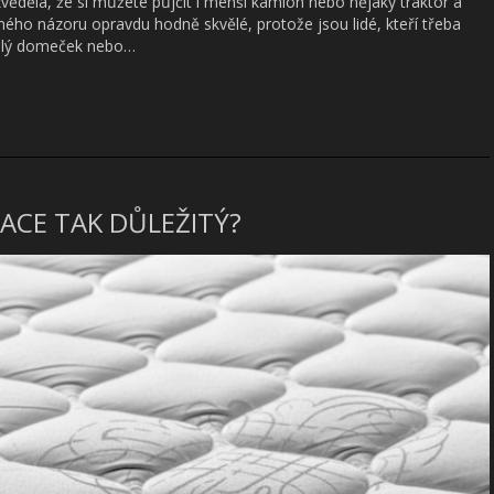
ěděla, že si můžete půjčit i menší kamion nebo nějaký traktor a
ého názoru opravdu hodně skvělé, protože jsou lidé, kteří třeba
alý domeček nebo…
ACE TAK DŮLEŽITÝ?