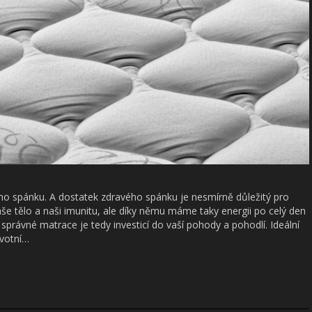
ho spánku. A dostatek zdravého spánku je nesmírně důležitý pro
še tělo a naši imunitu, ale díky němu máme taky energii po celý den
právné matrace je tedy investicí do vaší pohody a pohodlí. Ideální
avotní…