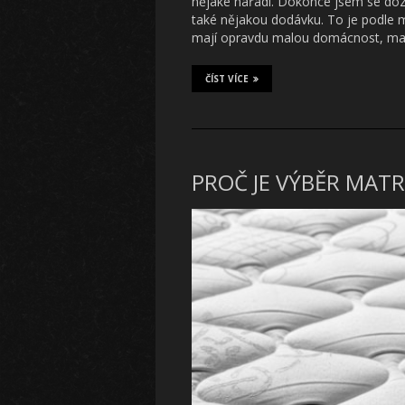
nějaké nářadí. Dokonce jsem se dozv
také nějakou dodávku. To je podle m
mají opravdu malou domácnost, m
ČÍST VÍCE
PROČ JE VÝBĚR MATR