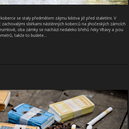
 koberce se staly předmětem zájmu lidstva již před staletími. V
 zachovalými sbírkami nástěnných koberců na jihočeských zámcích
rumlově, oba zámky se nachází nedaleko břehů řeky Vltavy a jsou
lometrů, takže to budete…